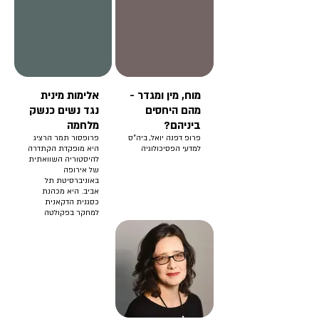
עשרה. פרופ' נטע זיו,
סגנית הנשיא לשוויון,
גיוון וקהילה
באוניברסיטת תל אביב
והמנהלת האקדמית
של תכנית המחקר
והפיתוח של דיור
חברתי קרסו (הגר).
מוח, מין ומגדר -
אלימות מינית
מהם היחסים
נגד נשים כנשק
ביניהם?
מלחמה
פרופ דפנה יואל, ביה"ס
פרופסור תמר הרציג
למדעי הפסיכולוגיה
היא מופקדת הקתדרה
להיסטוריה השוואתית
של אירופה
באוניברסיטת תל
אביב. היא מכהנת
כסגנית הדקאנית
למחקר בפקולטה
למדעי הרוח, כסגנית
יו"ר החברה
ההיסטורית בישראל
וכחברת מועצת
המנהלים של האגודה
האמריקאית לחקר
הרנסנס.