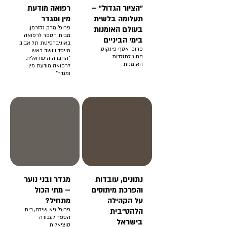
"הציור הגדול" –
רפואה מודעת
תעלומה בלשית
מין ומגדר
בעולם האומנות
פרופ' מרק גלזרמן,
מבית הספר לרפואה
בימי הביניים
באוניברסיטת תל אביב
פרופ' אסף פינקוס,
מייסד ויושב ראש
החוג לתולדות
"החברה הישראלית
האומנות
לרפואה מודעת מין
ומגדר"
נתונים, עובדות
מגדר ובני נוער
והפרכת מיתוסים
– מתי הכול
על הקהילה
מתחיל?
הלהט"בית
פרופ' גיא שילה, בית
הספר לעבודה
בישראל
סוציאלית