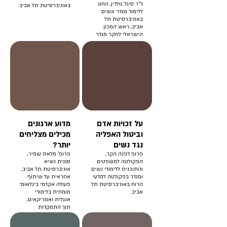
ד"ר סיגל גולדין, החוג
באוניברסיטת תל אביב
ללימוד מגדר ונשים
באוניברסיטת תל
אביב, ראש המכון
הישראלי לחקר מגדר
ולהט"ב.
על זכויות אדם
מדוע ארגונים
וביטול האפליה
מכילים מצליחים
נגד נשים
יותר?
פרופ דפנה הקר,
פרופ' מלאת שמיר,
הפקולטה למשפטים
סגנית נשיא
והתוכנית ללימודי נשים
אוניברסיטת תל אביב,
ומגדר בפקולטה למדעי
אחראית על שיתוף
הרוח באוניברסיטת תל
פעולה אקדמי בינלאומי
אביב.
מומחית בלימודי
אנגלית ואמריקאים,
תוך התמקדות
בספרות ובתרבות של
ארה"ב המאה התשע