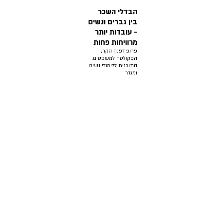
הבדלי השכר
בין גברים ונשים
- עובדות יותר
מרוויחות פחות
פרופ דפנה הקר,
הפקולטה למשפטים,
התוכנית ללימודי נשים
ומגדר
עוד פודקאסטים