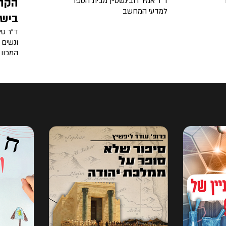
ד״ר אמיר רובינשטיין מבית הספר
הקהי
למדעי המחשב
ביש
ד"ר סי
ונשים 
המכון 