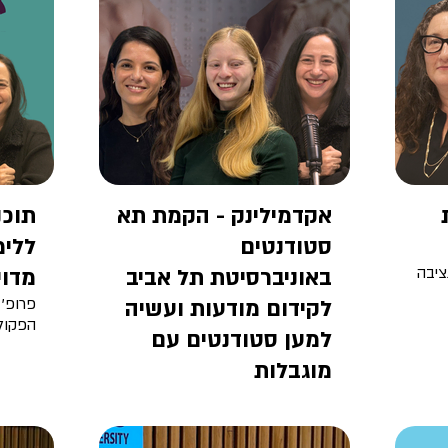
אקדמילינק - הקמת תא
תוכנ
סטודנטים
ללימ
ציבה
באוניברסיטת תל אביב
מדוי
לקידום מודעות ועשיה
פרופ' 
הפקול
למען סטודנטים עם
מוגבלות
יובל סופר-זוהר, מנהלת את מיזם
אקדמילינק
יובל שקולניק, סטודנטית לתואר