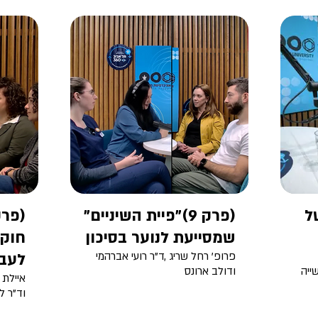
להצלחת הסטודנטים/יות
של
(פרק 9)"פיית השיניים"
שמסייעת לנוער בסיכון
חוקר
פרופ' רחל שריג ,ד"ר רועי אברהמי
לעבו
שייה
ודולב ארונס
איילת 
וד"ר ל