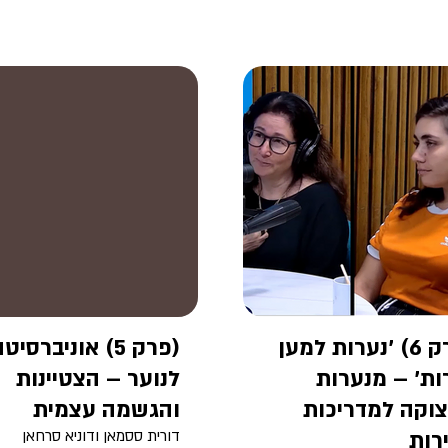
(פרק 6) 'נערות למען
(פרק 5) אוניברסיט
ות' – מנערות
לנוער – הצטיינות
וקה למדריכות
והגשמה עצמית
רות
דורית ססמאן ודוניא סרחאן