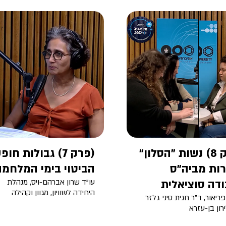
(פרק 8) נשות "הסלון"
(פרק 7) גבולות חו
ות מביה"ס
הביטוי בימי המלחמה
דה סוציאלית
עו"ד שרון אברהם-ויס, מנהלת
היחידה לשוויון, מגוון וקהילה
פריאור, ד"ר חגית סיני-גלזר
ירון בן-עזרא