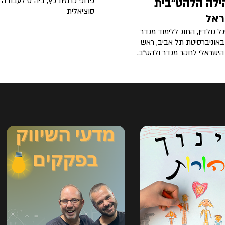
לה הלהט"בית
פרופ כרמית כץ, ביה"ס לעבודה
סוציאלית
ראל
גל גולדין, החוג ללימוד מגדר
באוניברסיטת תל אביב, ראש
הישראלי לחקר מגדר ולהט"ב.