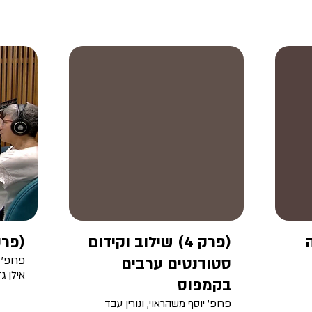
ה
(פרק 4) שילוב וקידום
(פרק 3) הכנה ל
סטודנטים ערבים
פרופ' 
אילן ג
בקמפוס
פרופ' יוסף משהראוי, ונורין עבד