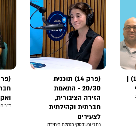
ראשון להיסטוריה של עם ישראל
באוניברסיטת ת”א
סוכרת נעורים (סוג 1) |
(פרק 14) תוכנית
20/30 - התאמת
חברת
הזירה הציבורית,
ואקטיבי
חברתית וקהילתית
ד"ר חן
לצעירים
רחלי ורשבסקי מנהלת היחידה
להשפעה חברתית בדיקנאט