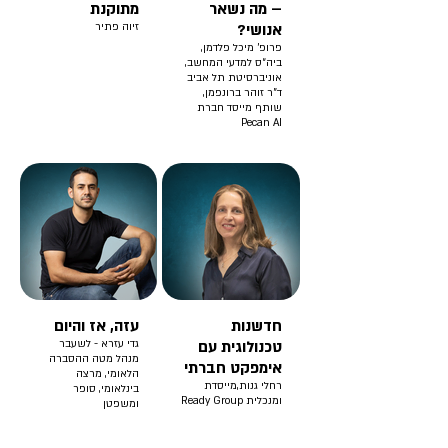
– מה נשאר
מתוקנת
אנושי?
זיוה פתיר
פרופ' מיכל פלדמן,
ביה״ס למדעי המחשב,
אוניברסיטת תל אביב
ד"ר זוהר ברונפמן,
שותף מייסד חברת
Pecan AI
חדשנות
עזה, אז והיום
טכנולוגית עם
גדי עזרא - לשעבר
מנהל מטה ההסברה
אימפקט חברתי
הלאומי, מרצה
רחלי גנות,מייסדת
בינלאומי, סופר
ומנכלית Ready Group
ומשפטן