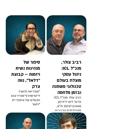
רביב צולר,
סיפור של
מנכ"ל ICL:
מנהיגות נשית
ניהול עסקי
ויזמות – קבוצת
מוצלח בעולם
"דלאל", נווה
טכנולוגי משתנה
צדק
ובזמן מלחמה
"אנדריאה (דושי)
לייטרסדורף־מאייר־בונני
רביב צולר מנכ"ל ICL,
הבעלים של אימפריית
פרופ' ליאו ליידרמן
"דלאל
מאוניברסיטת ת"א,
מהכלכלנים הבכירים
בישראל