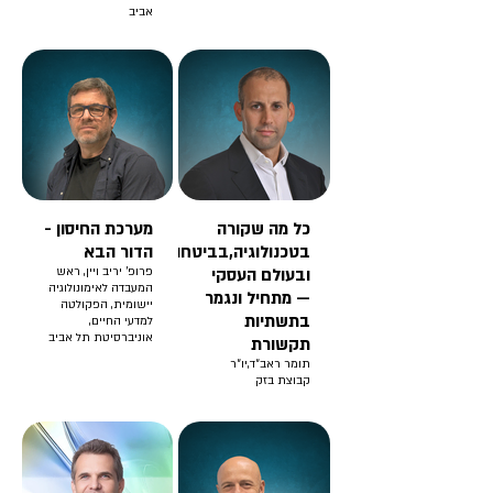
אביב
כל מה שקורה
מערכת החיסון -
בטכנולוגיה,בביטחון
הדור הבא
ובעולם העסקי
פרופ' יריב ויין, ראש
המעבדה לאימונולוגיה
— מתחיל ונגמר
יישומית, הפקולטה
בתשתיות
למדעי החיים,
אוניברסיטת תל אביב
תקשורת
תומר ראב״ד,יו״ר
קבוצת בזק