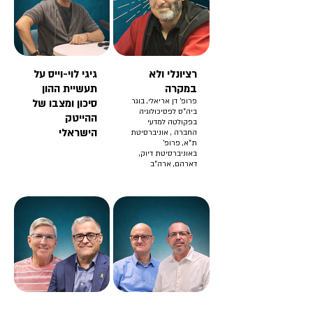
רציונלי ולא
גיגי לוי-וייס על
במקרה
תעשיית ההון
פרופ' דן אריאלי, בוגר
סיכון ומצבו של
ביה"ס לפסיכולוגיה
ההייטק
בפקולטה למדעי
הישראלי
החברה , אוניברסיטת
ת"א, פרופ'
באוניברסיטת דיוק,
דארהם, ארה"ב
שוק הנדל"ן -
איך מובילים