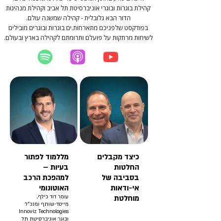
קהילת בוגרות ובוגרי אוניברסיטת תל אביב וקהילת מנהיגות
הדור הבא גלובלית - קהילה שמשנה עולם.‏
בפודקסט שלפניכם מתארחות.ים בוגרות ובוגרים מובילים
לשיחות מרתקות על פועלם ותרומתם לקהילה בארץ ובעולם.
יוטיוב
אפל פודקאסט
ספוטיפיי
כיצד מקבלים
מללמוד לפתור
החלטות
בעיות –
בסביבה של
למהפכת הרכב
אי-ודאות
האוטונומי
מוחלטת
עומר דוד כילף,
מייסד-שותף ומנכ״ל
Innoviz Technologies
ובוגר אוניברסיטת תל