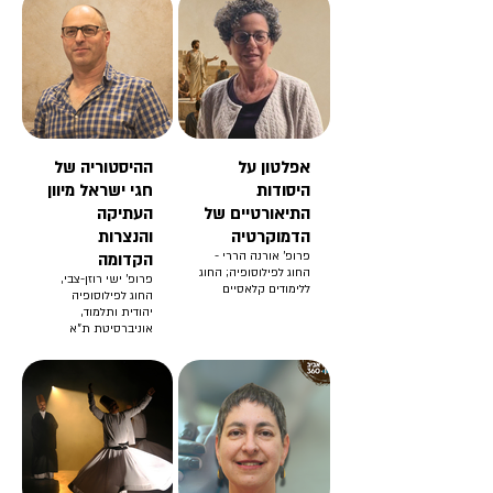
אפלטון על
ההיסטוריה של
היסודות
חגי ישראל מיוון
התיאורטיים של
העתיקה
הדמוקרטיה
והנצרות
פרופ' אורנה הררי -
הקדומה
החוג לפילוסופיה; החוג
פרופ' ישי רוזן-צבי,
ללימודים קלאסיים
החוג לפילוסופיה
יהודית ותלמוד,
אוניברסיטת ת"א