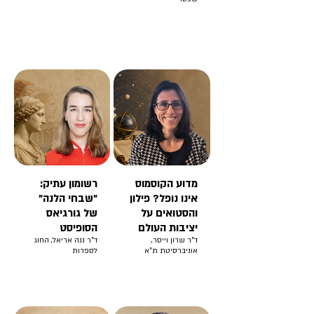
מדוע הקוסמוס
רשומון עתיק:
אינו נופל? פילון
"שבחי הלנה"
והסטואים על
של גורגיאס
יציבות העולם
הסופיסט
ד"ר שרון וייסר,
ד"ר ננה אריאל, החוג
אוניברסיטת ת"א
לספרות