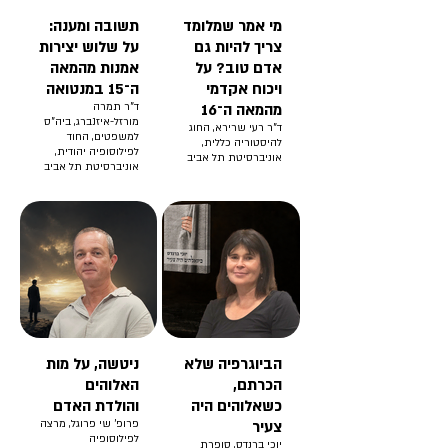
מי אמר שמלומד
תשובה ומענה:
צריך להיות גם
על שלוש יצירות
אדם טוב? על
אמנות מהמאה
ויכוח אקדמי
ה־15 במנטואה
מהמאה ה־16
ד"ר תמרה
מורזל-איזנברג, ביה"ס
ד"ר רעי שרירא, החוג
למשפטים, החוד
להיסטוריה כללית,
לפילוסופיה יהודית,
אוניברסיטת תל אביב
אוניברסיטת תל אביב
הביוגרפיה שלא
ניטשה, על מות
הכרתם,
האלוהים
כשאלוהים היה
והולדת האדם
צעיר
פרופ' שי פרוגל, מרצה
לפילוסופיה
יוכי ברנדס, סופרת