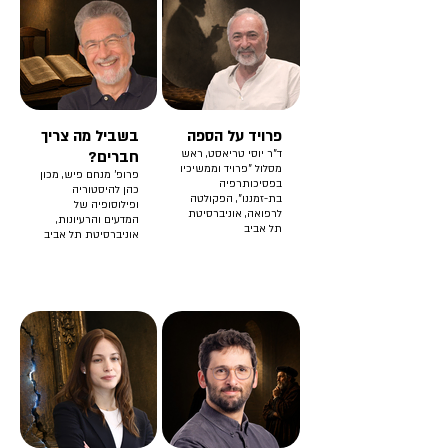
פרויד על הספה
בשביל מה צריך
ד"ר יוסי טריאסט, ראש
חברים?
מסלול "פרויד וממשיכיו
פרופ' מנחם פיש, מכון
בפסיכותרפיה
כהן להיסטוריה
בת-זמננו", הפקולטה
ופילוסופיה של
לרפואה, אוניברסיטת
המדעים והרעיונות,
תל אביב
אוניברסיטת תל אביב