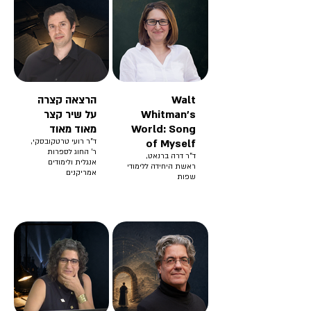
Walt
הרצאה קצרה
Whitman’s
על שיר קצר
World: Song
מאוד מאוד
of Myself
ד"ר רועי טרטקובסקי,
ר' החוג לספרות
ד"ר דרה ברנאט,
אנגלית ולימודים
ראשת היחידה ללימודי
אמריקנים
שפות