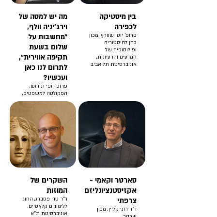
בין מיסטיקה
מה יש למסה של
לכפירה
וירג'יניה וולף,
פרופ' יוסי שוורץ, מכון
״מחשבות על
כהן להיסטוריה
שלום בשעת
ופילוסופיה של
תקיפה אווירית",
המדעים והרעיונות,
אוניברסיטת תל אביב
לתרום לנו כאן
ועכשיו?
פרופ' יופי תירוש,
הפקולטה למשפטים,
אוניברסיטת תל אביב
סארטר וקאמי -
השקרים של
אקזיסטנציונליזם
המוזות
צרפתי
ד"ר טדי פסברג, החוג
ללימודים קלאסיים,
ד"ר רוני קליין, מכון
אוניברסיטת ת"א
שכטר