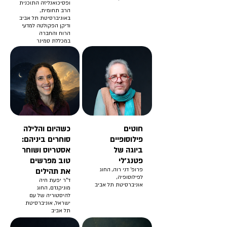
ופסיכואנליזה התוכנית
הרב תחומית,
באוניברסיטת תל אביב
ודיקן הפקולטה למדעי
הרוח והחברה
במכללת סמינר
הקיבוצים
חוטים
כשהיום והלילה
פילוסופיים
סוחרים ביניהם:
ביוגה של
אסטריוס ושוחר
פטנג'לי
טוב מפרשים
פרופ' דני רוה, החוג
את תהילים
לפילוסופיה,
ד"ר יפעת חיה
אוניברסיטת תל אביב
מוניקנדם, החוג
להיסטוריה של עם
ישראל, אוניברסיטת
תל אביב