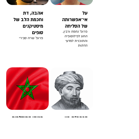
על
אהבה, דת
אי־אפשרותה
וחכמת הלב של
של הסליחה
מיסטיקנים
פרופ' נחמה ורבין,
סופים
החוג לפילוסופיה
פרופ' שרה סבירי
והתוכנית למדעי
הדתות
הרמב"ם בין
מרוקו המוסלמית
יהדות לאסלאם
ומרוקו היהודית :
פרופ' שרה סטרומזה
האם הכל נשאר
ופרופ' עומר מיכאליס
במשפחה?