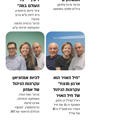
פרופ' מיכל פלדמן,
העולם במה"
ביה"ס למדעי המחשב
ציפי פינס, תיאטרון
בית ליסין ע"ש ברוך
איבצ'ר
פרופ' כרמית תדמור,
הפקולטה לניהול ע"ש
קולר באוניברסיטת
ת"א
פרופ' יוסי שפיגל,
הפקולטה לניהול ע"ש
קולר באוניברסיטת
ת"א
"חיל האויר הוא
להיות אמזוניאן:
ארגון מנצח"
עקרונות הניהול
עקרונות הניהול
של אמזון
של חיל האויר
פרופ' יגאל הנדל,
המחלקה לכלכלה,
רא״ל (מיל׳) דן חלוץ,
אוניברסיטת
המפקד ה-14 של חיל
נורט'ווסטרן. לשעבר
האויר והרמטכ"ל ה-18
הכלכלן הראשי של AWS
של צה"ל