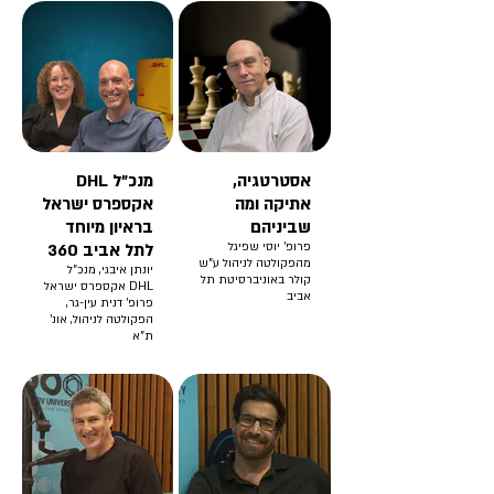
אסטרטגיה,
מנכ”ל DHL
אתיקה ומה
אקספרס ישראל
שביניהם
בראיון מיוחד
פרופ' יוסי שפיגל
לתל אביב 360
מהפקולטה לניהול ע"ש
יונתן איבגי, מנכ”ל
קולר באוניברסיטת תל
DHL אקספרס ישראל
אביב
פרופ’ דנית עין-גר,
הפקולטה לניהול, אונ'
ת"א