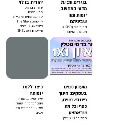
בוגרים.ות: על
יהודית בן לוי
מדעי המחשב,
יהודית בן לוי,
פמיניסטית
יזמות ומה
יזמת,מומחית ומובילת
שביניהם
The She Economy
בישראל, שותפה
דורית דור (PhD ),
ומייסדת SHEvyon
מנהלת הפיתוח
והטכנולוגיות (CTO)
בחברת צ'ק פוינט
מועדון נשים
כיצד ללמד
בעסקים: חינוך
יזמות?
פיננסי. נשים,
יאיר סאקוב, מנהל
ויוזם "מרכז היזמות"
כסף וכל מה
של אוניברסיטת תל
שבאמצע
אביב
תמר בר נוי גוטלין