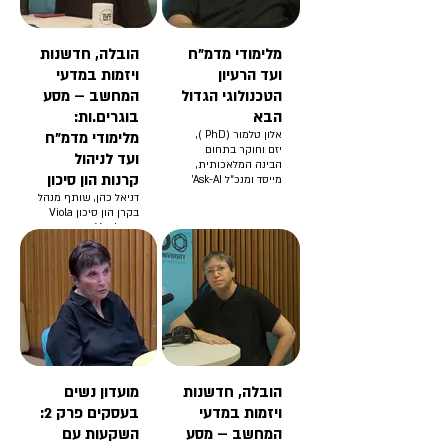
מלימודי מדמ"ח
הובלה, חדשנות
ועד הרעיון
ויזמות במדעי
הטכנולוגי הגדול
המחשב – מסע
הבא
בוגרים.ות:
אלון טלמור (PhD ),
מלימודי מדמ"ח
יזם וחוקר בתחום
ועד לניהול
הבינה המלאכותית,
קרנות הון סיכון
מייסד ומנכ״ל Ask-AI'
דניאל כהן, שותף מנהל
בקרן הון סיכון Viola
Ventures ובוגר של
ביה"ס למדעי המחשב
ע"ש בלווטניק
באוניברסיטת ת"א
הובלה, חדשנות
מועדון נשים
ויזמות במדעי
בעסקים פרק 2:
המחשב – מסע
השקעות עם