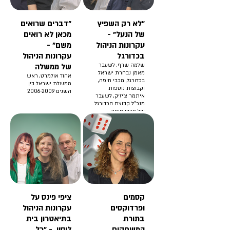
"לא רק השפיץ
"דברים שרואים
של הנעל" -
מכאן לא רואים
עקרונות הניהול
משם" -
בכדורגל
עקרונות הניהול
שלמה שרף, לשעבר
של ממשלה
מאמן נבחרת ישראל
אהוד אולמרט, ראש
בכדורגל, מכבי חיפה,
ממשלת ישראל בין
וקבוצות נוספות
השנים 2006-2009
איתמר צ'יזיק, לשעבר
מנכ"ל קבוצת הכדורגל
של מכבי חיפה
קסמים
ציפי פינס על
ופרדוקסים
עקרונות הניהול
בתורת
בתיאטרון בית
המשחקים
ליסין - "כל