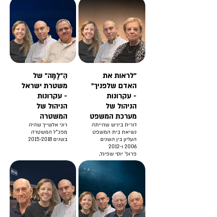
"לראות את
הַ״לָמָּה״ של
האדם שלפניך"
משטרת ישראל
- עקרונות
- עקרונות
הניהול של
הניהול של
מערכת המשפט
המשטרה
דורית ביניש שהייתה
רוני אלשייך שהיה
נשיאת בית המשפט
מפכ"ל המשטרה
העליון בין השנים
בשנים 2015-2018
2006 ו-2012
פרופ' יוסי שפיגל,
הפקולטה לניהול ע"ש
קולר באוניברסיטת
ת"א
פרופ' כרמית תדמור,
הפקולטה לניהול ע"ש
קולר באוניברסיטת
ת"א