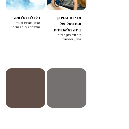
מדידת הסיכון
כלכלת מלחמה
והתגמול של
ארגון בוגרות ובוגרי
אוניברסיטת תל אביב
בינה מלאכותית
ד"ר נדב כהן ביה"ס
למדעי המחשב
מנכ"ל מאטל,
לעשות עסקים
ינון קרייז, חולק
בישראל -
את הניסיון
תכנית לה"ב,