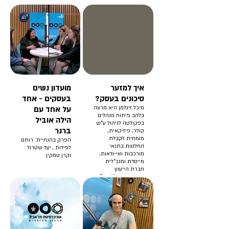
איך למזער
מועדון נשים
סיכונים בעסק?
בעסקים - אחד
מיכל זיגלמן היא מרצה
על אחד עם
בלהב פיתוח מנהלים
הילה אוביל
בפקולטה לניהול ע"ש
ברנר
קולר; פיזיקאית,
מומחית לקבלת
הפרק בהנחיית: רותם
החלטות בתנאי
לפידות , יעל שטרול
מורכבות ואי-ודאות;
וקרן טמקין
מייסדת ומנכ"לית
חברת הייעוץ
האסטרטגי Duality