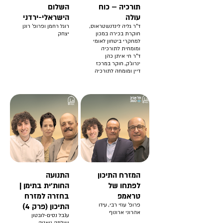
תורכיה – כוח
השלום
עולה
הישראלי-ירדני
ד"ר גליה לינדנשטראוס,
רוגל רחמן ופרופ' רונן
חוקרת בכירה במכון
יצחק
למחקרי ביטחון לאומי
ומומחית לתורכיה
ד"ר חי איתן כהן
ינרוג'ק, חוקר במרכז
דיין ומומחה לתורכיה
המזרח התיכון
התנועה
לפתחו של
החות'ית בתימן |
טראמפ
בחזרה למזרח
פרופ' עוזי רבי, עידו
התיכון (פרק 4)
אהרוני ארונוף
ענבל נסים-לובטון