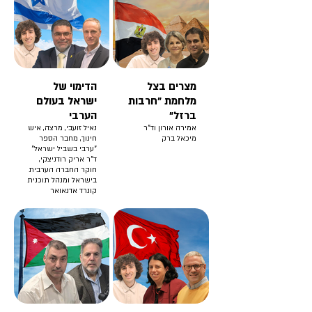
מצרים בצל
הדימוי של
מלחמת "חרבות
ישראל בעולם
ברזל"
הערבי
אמירה אורון וד"ר
נאיל זועבי, מרצה, איש
מיכאל ברק
חינוך, מחבר הספר
"ערבי בשביל ישראל"
ד"ר אריק רודניצקי,
חוקר החברה הערבית
בישראל ומנהל תוכנית
קונרד אדנאואר