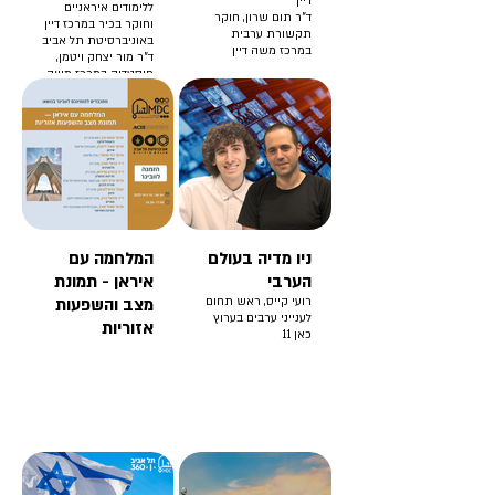
דיין
ללימודים איראניים
ד"ר תום שרון, חוקר
וחוקר בכיר במרכז דיין
תקשורת ערבית
באוניברסיטת תל אביב
במרכז משה דיין
ד"ר מור יצחק ויטמן,
פוסטדוק במרכז משה
דיין ובמרכז אליאנס
ניו מדיה בעולם
המלחמה עם
הערבי
איראן - תמונת
רועי קייס, ראש תחום
מצב והשפעות
לענייני ערבים בערוץ
אזוריות
כאן 11