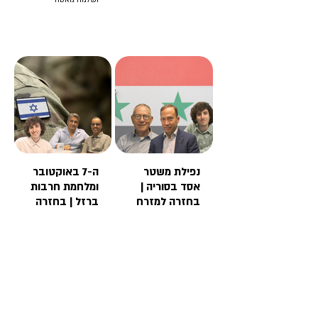
ושלמה גואטה
נפילת משטר
ה-7 באוקטובר
אסד בסוריה |
ומלחמת חרבות
בחזרה למזרח
ברזל | בחזרה
התיכון (פרק 3)
למזרח התיכון
פרופ' אייל זיסר, ד"ר
(פרק 2)
ניר בומס
ד"ר הראל חורב, חוקר
בכיר במרכז דיין,
היסטוריון ומומחה
לפלסטינים
ג'קי חוגי, עיתונאי