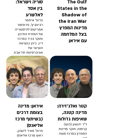
The Gulf
סוריה וישראל:
States in the
בין אסד
Shadow of
לאלשרע
the Iran War
פרופ' איתמר
רבינוביץ', פרופסור
מדינות המפרץ
אמריטוס להיסטוריה
בצל המלחמה
של המזרח התיכון
וחוקר בכיר במרכז
עם איראן
דיין. כיהן כנשיאה
השישי של
אוניברסיטת תל אביב
וכשגריר ישראל
בארצות הברית.
לשעבר ראש צוות
המשא ומתן לשיחות
עם סוריה.
קטר ואלג'זירה:
איראן: מדינה
מדינה קטנה,
בצומת דרכים
שאיפות גדולות
(בשיתוף מרכז
ד"ר יהושע (ג'וש)
אליאנס)
קרסנה, חוקר מדינות
פרופ' מאיר ליטבק,
המפרץ במרכז משה
ראש מרכז אליאנס