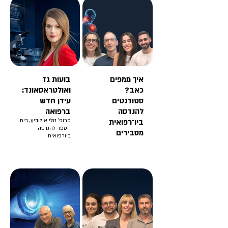
איך ממפים
בועות גז
כאב?
ואולטראסאונד:
סטודנטים
עידן חדש
להנדסה
ברפואה
ביו־רפואית
פרופ' טלי אילוביץ, בית
הספר להנדסה
מסבירים
ביורפואית