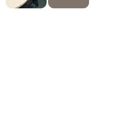
בינה מלאכותית
מדוע חוזק
ופרטיות - מה
החומרים חשוב
קורה כשהאח
כל כך לעתיד
הגדול הוא
האנושות?
רובוט?
פרופ' נעם אליעז, דיקן
הפקולטה להנדסה
פרופ' ערן טוך, ראש
התוכנית לתואר ראשון
בהנדסת תעשייה
וניהול, בפקולטה
להנדסה
עוד פודקאסטים