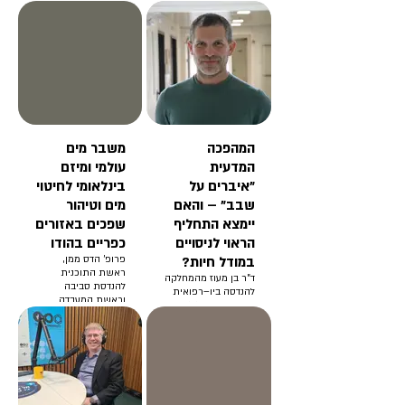
המהפכה
משבר מים
המדעית
עולמי ומיזם
"איברים על
בינלאומי לחיטוי
שבב" – והאם
מים וטיהור
יימצא התחליף
שפכים באזורים
הראוי לניסויים
כפריים בהודו
במודל חיות?
פרופ' הדס ממן,
ראשת התוכנית
ד"ר בן מעוז מהמחלקה
להנדסת סביבה
להנדסה ביו–רפואית
וראשת המעבדה
ובית ספר סגול למדעי
לטכנולוגית מים בבית
המוח
הספר להנדסת
מכאנית