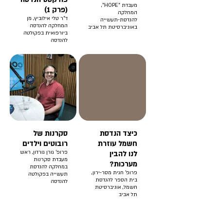
מעבדת "HOPE",
(פרק 1)
המחלקה
ד"ר טלי אילוביץ, מן
להנדסת-תעשייה
המחלקה להנדסה
באוניברסיטת תל אביב
ביורפואית בפקולטה
להנדסה
כיצד הנדסת
סקרנות של
חשמל עוזרת
רובוטים וילדים
לנו להבין
פרופ' גורן גורדון, ראש
מעבדת סקרנות
מערכות?
במחלקה להנדסת
פרופ' חגית מסר-ירון,
תעשייה בפקולטה
בית הספר להנדסת
להנדסה
חשמל, אוניברסיטת
תל אביב