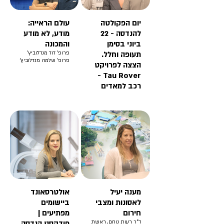
יום הפקולטה
עולם הראייה:
להנדסה - 22
מודע, לא מודע
ביוני בסימן
והמכונה
תעופה וחלל.
פרופ' דוד מנדלוביץ'
פרופ' שלמה מנדלוביץ'
הצצה לפרויקט
Tau Rover -
רכב למאדים
מענה יעיל
אולטרסאונד
לאסונות ומצבי
ביישומים
חירום
מפתיעים |
ד"ר רעות נוחם, ראשת
פודקסט הנדסה