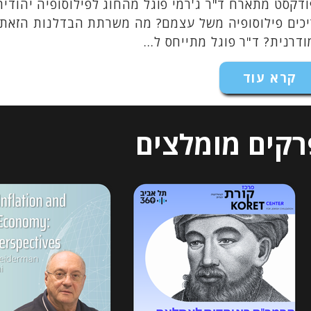
דקסט מתארח ד"ר ג'רמי פוגל מהחוג לפילוסופיה יהודית
כים פילוסופיה משל עצמם? מה משרתת הבדלנות הזאת? ו
דרנית? ד"ר פוגל מתייחס ל...
קרא עוד
רקים מומלצים