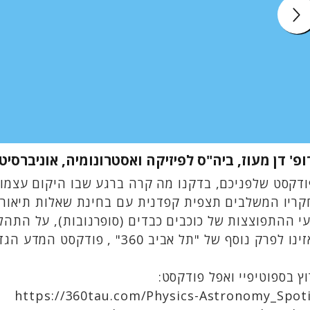
פ' דן מעוז, ביה"ס לפיזיקה ואסטרונומיה, אוניברסי
דקסט שלפניכם, בדקנו מה קרה ברגע שבו היקום עצמו נו
ריו המשלבים תצפית קפדנית עם בחינת שאלות תיאורטיו
י ההתפוצצות של כוכבים כבדים (סופרנובות), על התהלי
פרק נוסף של "תל אביב 360" , פודקסט המדע הגדול והמגוון ביותר בישראל בהנחייתה של ורד לבקוביץ
ץ בספוטיפיי ואפל פודקסט:
https://360tau.com/Physics-Astronomy_Spoti