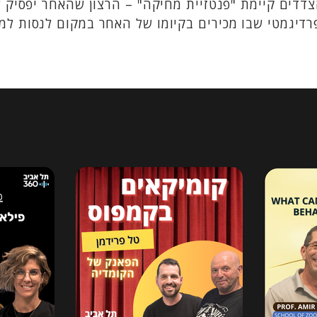
צדדים קיימת "פנטזיית מחיקה" – הרצון שהאחר יפסיק 
רדיגמטי שבו מכירים בקיומו של האחר במקום לנסות למח