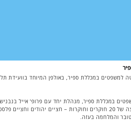
יר
טה למשפטים במכללת ספיר, באולפן המיוחד בוועידת ת
פטים במכללת ספיר, מנהלת יחד עם פרופ' אייל בנבני
היישומי למחקר סיכוני הדמוקרטיה). המעבדה מאגדת קבוצה של 20 חוקרים וחוק
טובר והמלחמה בעזה.