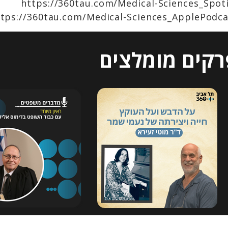
https://360tau.com/Medical-Sciences_Spot
ttps://360tau.com/Medical-Sciences_ApplePodca
רקים מומלצים