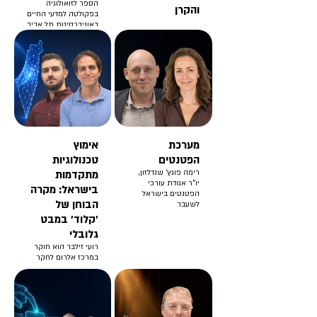
הספר לזואולוגיה
והקרן
בפקולטה למדעי החיים
באוניברסיטת תל אביב
מערכת
אימוץ
הפטנטים
טכנולוגיות
רימה פוגץ' שנדלזון,
מתקדמות
יו"ר אגודת עורכי
בישראל: מקרה
הפטנטים בישראל
הבוחן של
לשעבר
'קלוד' במבט
גלובלי
רועי זילבר הוא חוקר
במרכז אלרום לחקר
מדיניות ואסטרטגיית
אוויר וחלל
באוניברסיטת תל אביב
ודוקטורנט בבית הספר
למדע המדינה, ממשל