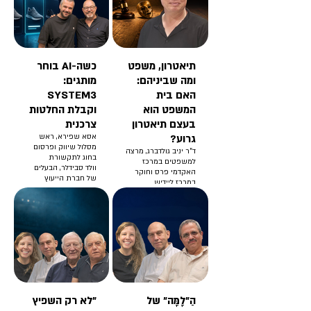
ויחסים בינלאומיים
באוניברסיטת תל
אביב.
ד"ר תומר פדלון הוא
המנהל האקדמי של
מרכז אלרום לחקר
תיאטרון, משפט
כשה-AI בוחר
מדיניות ואסטרטגיית
אוויר וחלל
ומה שביניהם:
מותגים:
באוניברסיטת תל
האם בית
SYSTEM3
אביב.
המשפט הוא
וקבלת החלטות
בעצם תיאטרון
צרכנית
גרוע?
אסא שפירא, ראש
מסלול שיווק ופרסום
ד"ר יניב גולדברג, מרצה
בחוג לתקשורת
למשפטים במרכז
וולד סבידלר, הבעלים
האקדמי פרס וחוקר
של חברת הייעוץ
במרכז ליידיש
SUMITUP
באוניברסיטת בר אילן
הַ״לָמָּה״ של
"לא רק השפיץ