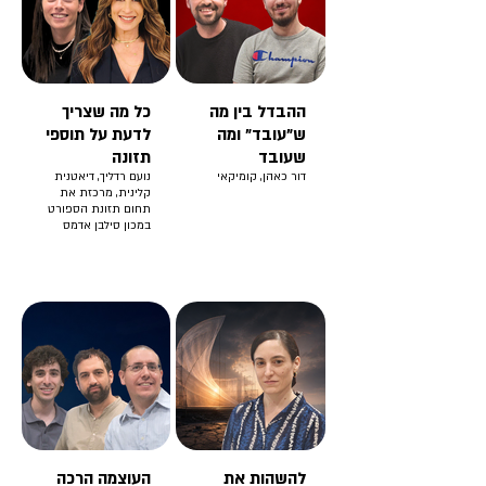
ההבדל בין מה
כל מה שצריך
ש"עובד" ומה
לדעת על תוספי
שעובד
תזונה
דור כאהן, קומיקאי
נועם רדליך, דיאטנית
קלינית, מרכזת את
תחום תזונת הספורט
במכון סילבן אדמס
להשהות את
העוצמה הרכה