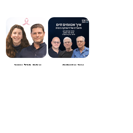
איך אטומים
אחת מכל עשר
זזים תיאוריה
נשים: מחלת
של דינמיקה
אנדומטריוזיס
כימית
(פרק 2)
ד"ר אלעד ברקוביץ',
מנהל המרכז
הרב־תחומי לטיפול
באנדומטריוזיס בבית
החולים שיבא
שיר שחר, מנהלת
תחום מודעות והסברה
בעמותת אנדומטריוזיס
ישראל ובוגרת תואר
שני במדעי הרפואה