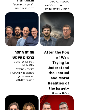
הגאוני הזה
ביוכימיה וביופיזיקה
ד"ר יערית אדמוביץ'
ובית הספר סגול למדעי
תמם, מדענית סגל
המוח, אוניברסיטת תל
במכון ויצמן למדע.
אביב
חוקרת בתחום השעון
הביולוגי
After the Fog
מה זה מחקר
of War:
צרכנים סינטטי
Trying to
אמיר הרוש, מנכ״ל
HUMANIX
Understand
נדב כהן, סמנכ״ל
the Factual
טכנולוגיות HUMANIX
שי אגוזי, החוקר
and Moral
הראשי ב־HUMANIX
Realities of
the Israel–
Gaza War
Prof. Danny Orbach,
Military historian at
the Hebrew
University