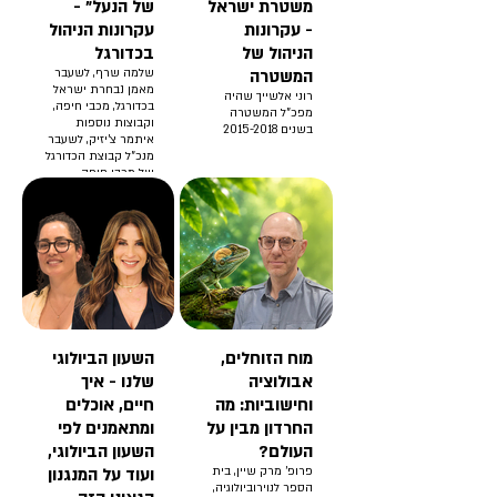
משטרת ישראל
של הנעל" -
- עקרונות
עקרונות הניהול
הניהול של
בכדורגל
המשטרה
שלמה שרף, לשעבר
מאמן נבחרת ישראל
רוני אלשייך שהיה
בכדורגל, מכבי חיפה,
מפכ"ל המשטרה
וקבוצות נוספות
בשנים 2015-2018
איתמר צ'יזיק, לשעבר
מנכ"ל קבוצת הכדורגל
של מכבי חיפה
מוח הזוחלים,
השעון הביולוגי
אבולוציה
שלנו - איך
וחישוביות: מה
חיים, אוכלים
החרדון מבין על
ומתאמנים לפי
העולם?
השעון הביולוגי,
פרופ' מרק שיין, בית
ועוד על המנגנון
הספר לנוירוביולוגיה,