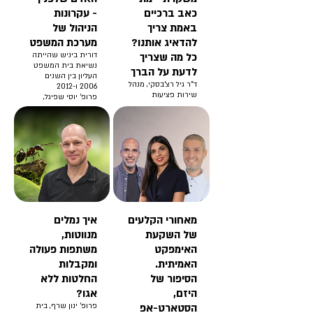
כאב ברכיים
- עקרונות
באמת צריך
הניהול של
להדאיג אותנו?
מערכת המשפט
כל מה שצריך
דורית ביניש שהייתה
נשיאת בית המשפט
לדעת על הברך
העליון בין השנים
ד”ר גיל רצ’בסקי, מנהל
2006 ו-2012
שירות פציעות
פרופ' יוסי שפיגל,
הספורט בחטיבה
הפקולטה לניהול ע"ש
האורתופדית באיכילוב
קולר באוניברסיטת
ורופא בכיר ביחידה
ת"א
לספורט לילדים
פרופ' כרמית תדמור,
ומתבגרים בבית
הפקולטה לניהול ע"ש
החולים “דנה”
קולר באוניברסיטת
ת"א
מאחורי הקלעים
איך נמלים
של השקעת
מנווטות,
האימפקט
משתפות פעולה
האמיתית.
ומקבלות
הסיפור של
החלטות ללא
היזם,
אגו?
הסטארט-אפ
פרופ' ינון שרף, בית