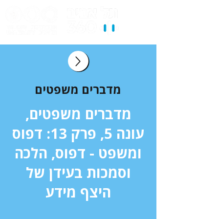
מדברים משפטים
מדברים משפטים,
עונה 5, פרק 13: דפוס
ומשפט - דפוס, הלכה
וסמכות בעידן של
היצף מידע