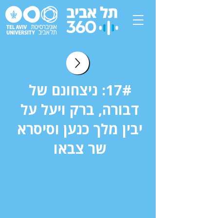
17#: ניצחונם של
דבורה, ברק ויעל על
יבין מלך כנען וסיסרא
שר צבאו