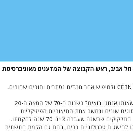
ת תל אביב, ראש הקבוצה של המדענים מאוניברסיטת
אלפי שנים עוסקים בני האדם בחקירת טיבו האמיתי של העולם: ממה עשוי הכול? איך החלקים מרכיבים את השלם שאותו אנחנו רואים? בשנות ה-70 של המאה ה-20
גים שונים ונחשב אחת התיאוריות הפיזיקליות
המוצלחות ובעלת התחזיות המדויקות ביותר אי פעם. כדי להעמיד במבחן הניסיון את התיאוריה נבנה CERN - מאיץ החלקיקים שבשנה שעברה ציינו 70 שנה להקמתו.
כו להישגים טכנולוגיים רבים, בהם גם הקמת התשתית