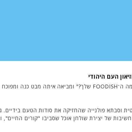
יעל גולדמן – אשת תקשורת ושחקנית – מגיעה לפרק של "מה ה־FOODISH
סטית וסבתא פולנייה שהחזיקה את סודות הטעם בידיים.
יבות של יצירת שולחן אוכל שסביבו "קורים החיים", וע