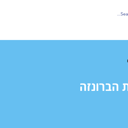
 הפודקאסטים של אוניברסיטת ת
 הברונזה