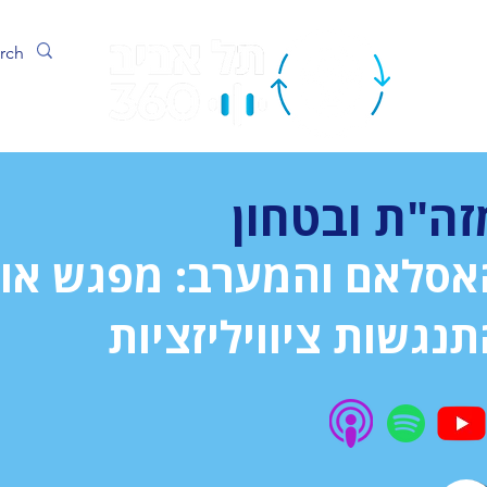
ערוץ
זה"ת ובטחון
אסלאם והמערב: מפגש או
נגשות ציוויליזציות