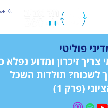
ערוץ
דיני פוליטי
 צריך זיכרון ומדוע נפלא כ
ך לשכוח? תולדות השכל
יוני (פרק 1)