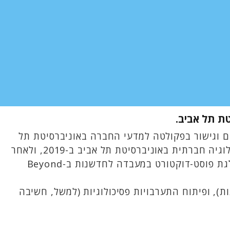
ת תל אביב.
ים וגישור בפקולטה למדעי החברה באוניברסיטת תל
אביב. הוא גם משמש כחוקר מעבדה לפיתוח אנושי במכון בוריס מינטס ב-TAU. הוא קיבל את הדוקטורט שלו בפסיכולוגיה חברתית באוניברסיטת תל אביב ב-2019, ולאחר
מכן עשה את מלגת הפוסט-דוקטורט שלו במעבדה למדעי המוח לשלום וקונפליקט באוניברסיטת פנסילבניה, ואת מלגת פוסט-דוקטורט במעבדה לחדשנות ב-Beyond
ת), ופיתוח התערבויות פסיכולוגיות (למשל, חשיבה