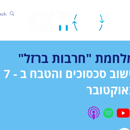
ערוץ
לחמת "חרבות ברזל"
יישוב סכסוכים והטבח ב - 7
אוקטובר