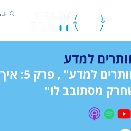
ערוץ
ותרים למדע
חותרים למדע" , פרק 5: איך
חרק מסתובב לו"