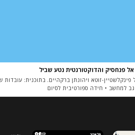
ת אל פנחסיק והדוקטורנטית נטע שביל
מגזין המדע של תל אביב 360 בהנחיית גל פינקלשטיין-זוטא ויהונתן ברקהיים
ב למחשב • חידה ספורטיבית לסיום